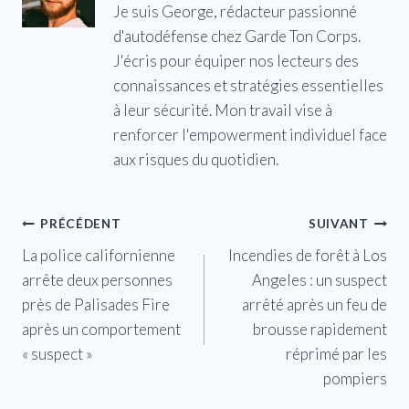
Je suis George, rédacteur passionné
d'autodéfense chez Garde Ton Corps.
J'écris pour équiper nos lecteurs des
connaissances et stratégies essentielles
à leur sécurité. Mon travail vise à
renforcer l'empowerment individuel face
aux risques du quotidien.
Navigation
PRÉCÉDENT
SUIVANT
La police californienne
Incendies de forêt à Los
de
arrête deux personnes
Angeles : un suspect
l’article
près de Palisades Fire
arrêté après un feu de
après un comportement
brousse rapidement
« suspect »
réprimé par les
pompiers