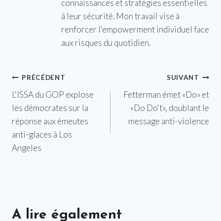
connaissances et stratégies essentielles
à leur sécurité. Mon travail vise à
renforcer l'empowerment individuel face
aux risques du quotidien.
Navigation
PRÉCÉDENT
SUIVANT
L'ISSA du GOP explose
Fetterman émet «Do» et
de
les démocrates sur la
«Do Do't», doublant le
l’article
réponse aux émeutes
message anti-violence
anti-glaces à Los
Angeles
A lire également