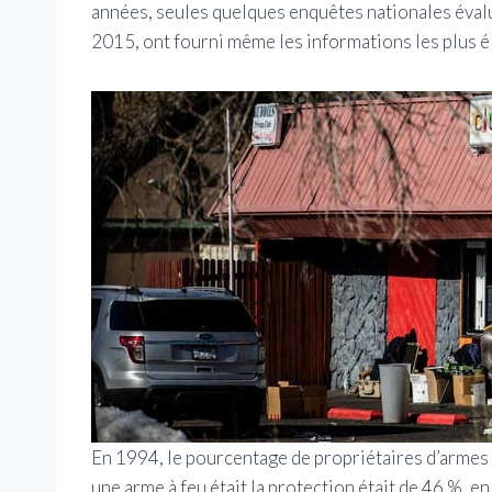
années, seules quelques enquêtes nationales éval
2015, ont fourni même les informations les plus él
En 1994, le pourcentage de propriétaires d’armes à
une arme à feu était la protection était de 46 %, en