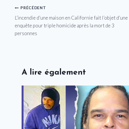
Navigation
PRÉCÉDENT
L’incendie d’une maison en Californie fait l’objet d’une
de
enquête pour triple homicide après la mort de 3
l’article
personnes
A lire également