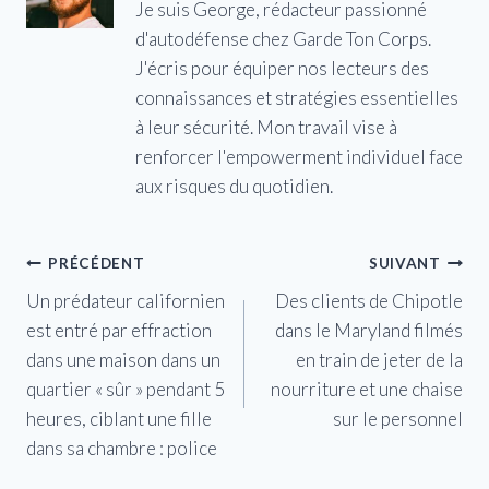
Je suis George, rédacteur passionné
d'autodéfense chez Garde Ton Corps.
J'écris pour équiper nos lecteurs des
connaissances et stratégies essentielles
à leur sécurité. Mon travail vise à
renforcer l'empowerment individuel face
aux risques du quotidien.
Navigation
PRÉCÉDENT
SUIVANT
Un prédateur californien
Des clients de Chipotle
de
est entré par effraction
dans le Maryland filmés
l’article
dans une maison dans un
en train de jeter de la
quartier « sûr » pendant 5
nourriture et une chaise
heures, ciblant une fille
sur le personnel
dans sa chambre : police