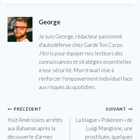
George
Je suis George, rédacteur passionné
d'autodéfense chez Garde Ton Corps.
J'écris pour équiper nos lecteurs des
connaissances et stratégies essentielles
à leur sécurité. Mon travail vise à
renforcer l'empowerment individuel face
aux risques du quotidien.
Navigation
PRÉCÉDENT
SUIVANT
Huit Américains arrêtés
La blague « Pokémon » de
de
aux Bahamas après la
Luigi Mangione, une
l’article
découverte d'armes
prostituée, quelques