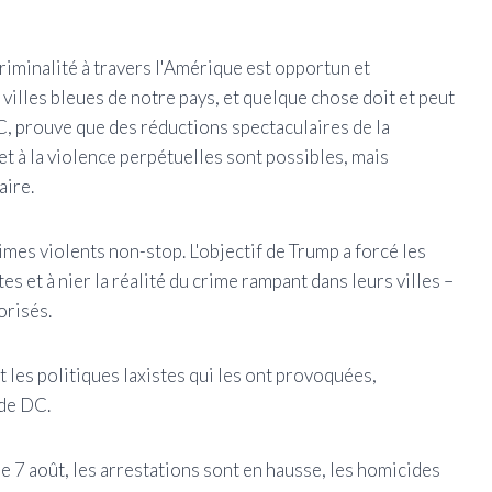
criminalité à travers l'Amérique est opportun et
illes bleues de notre pays, et quelque chose doit et peut
DC, prouve que des réductions spectaculaires de la
 et à la violence perpétuelles sont possibles, mais
aire.
rimes violents non-stop. L'objectif de Trump a forcé les
es et à nier la réalité du crime rampant dans leurs villes –
orisés.
t les politiques laxistes qui les ont provoquées,
 de DC.
e 7 août, les arrestations sont en hausse, les homicides