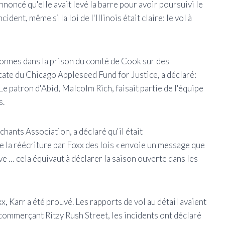
noncé qu'elle avait levé la barre pour avoir poursuivi le
ident, même si la loi de l'Illinois était claire: le vol à
ersonnes dans la prison du comté de Cook sur des
ocate du Chicago Appleseed Fund for Justice, a déclaré:
Le patron d'Abid, Malcolm Rich, faisait partie de l'équipe
s.
chants Association, a déclaré qu'il était
e la réécriture par Foxx des lois « envoie un message que
ave … cela équivaut à déclarer la saison ouverte dans les
x, Karr a été prouvé. Les rapports de vol au détail avaient
r commerçant Ritzy Rush Street, les incidents ont déclaré