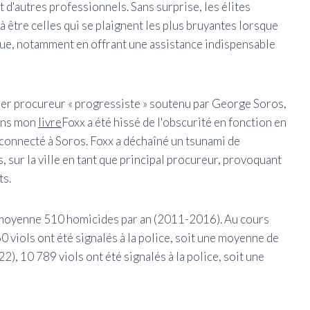
 d'autres professionnels. Sans surprise, les élites
à être celles qui se plaignent les plus bruyantes lorsque
rue, notamment en offrant une assistance indispensable
ier procureur « progressiste » soutenu par George Soros,
dans mon
livre
Foxx a été hissé de l'obscurité en fonction en
connecté à Soros. Foxx a déchaîné un tsunami de
, sur la ville en tant que principal procureur, provoquant
ts.
en moyenne 510 homicides par an (2011-2016). Au cours
0 viols ont été signalés à la police, soit une moyenne de
), 10 789 viols ont été signalés à la police, soit une