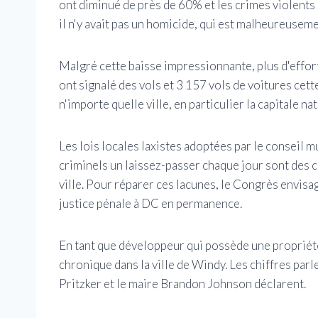
ont diminué de près de 60% et les crimes violent
il n'y avait pas un homicide, qui est malheureusem
Malgré cette baisse impressionnante, plus d'effort
ont signalé des vols et 3 157 vols de voitures cet
n'importe quelle ville, en particulier la capitale na
Les lois locales laxistes adoptées par le conseil 
criminels un laissez-passer chaque jour sont des co
ville. Pour réparer ces lacunes, le Congrès envisa
justice pénale à DC en permanence.
En tant que développeur qui possède une propriét
chronique dans la ville de Windy. Les chiffres pa
Pritzker et le maire Brandon Johnson déclarent.