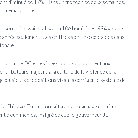
s ont diminué de 17%. Dans un tronçon de deux semaines,
ent remarquable.
s sont nécessaires. Il y a eu 106 homicides, 984 volants
te année seulement. Ces chiffres sont inacceptables dans
tionale.
municipal de DC et les juges locaux qui donnent aux
ntributeurs majeurs à la culture de la violence de la
ge plusieurs propositions visant à corriger le système de
é à Chicago, Trump connaît assez le carnage du crime
rlent d'eux-mêmes, malgré ce que le gouverneur JB