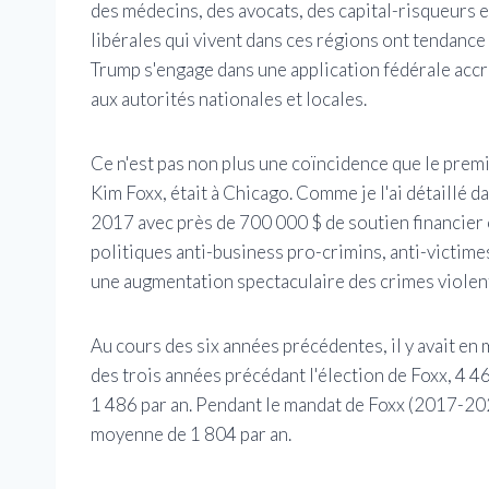
des médecins, des avocats, des capital-risqueurs et
libérales qui vivent dans ces régions ont tendance 
Trump s'engage dans une application fédérale acc
aux autorités nationales et locales.
Ce n'est pas non plus une coïncidence que le prem
Kim Foxx, était à Chicago. Comme je l'ai détaillé 
2017 avec près de 700 000 $ de soutien financier 
politiques anti-business pro-crimins, anti-victimes
une augmentation spectaculaire des crimes violen
Au cours des six années précédentes, il y avait 
des trois années précédant l'élection de Foxx, 4 46
1 486 par an. Pendant le mandat de Foxx (2017-2022
moyenne de 1 804 par an.