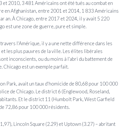
3 et 2010, 3 481 Américains ont été tués au combat en
rre en Afghanistan, entre 2001 et 2014, 1 833 Américains
r an. À Chicago, entre 2017 et 2024, il y avait 5 220
o est une zone de guerre, pure et simple.
ravers l'Amérique, il y a une nette différence dans les
et les plus pauvres de la ville. Les élites libérales
 sont inconscients, ou du moins à l'abri du battement de
e. Chicago est un exemple parfait.
on Park, avait un taux d'homicide de 80,68 pour 100 000
lice de Chicago. Le district 6 (Englewood, Roseland,
itants. Et le district 11 (Humbolt Park, West Garfield
e de 72,86 pour 100 000 résidents.
,97), Lincoln Square (2.29) et Uptown (3.27) – abritant