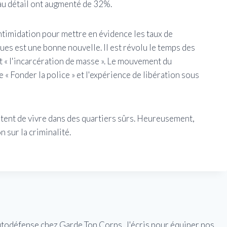
l au détail ont augmenté de 32%.
'intimidation pour mettre en évidence les taux de
eues est une bonne nouvelle. Il est révolu le temps des
et « l'incarcération de masse ». Le mouvement du
 Fonder la police » et l'expérience de libération sous
itent de vivre dans des quartiers sûrs. Heureusement,
 sur la criminalité.
utodéfense chez Garde Ton Corps. J'écris pour équiper nos