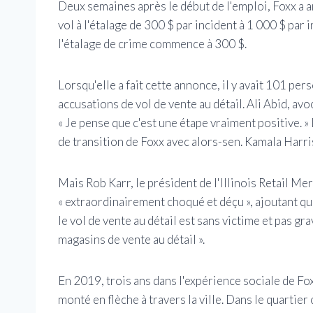
Deux semaines après le début de l'emploi, Foxx a an
vol à l'étalage de 300 $ par incident à 1 000 $ par inc
l'étalage de crime commence à 300 $.
Lorsqu'elle a fait cette annonce, il y avait 101 p
accusations de vol de vente au détail. Ali Abid, av
« Je pense que c'est une étape vraiment positive. » 
de transition de Foxx avec alors-sen. Kamala Harri
Mais Rob Karr, le président de l'Illinois Retail Mer
« extraordinairement choqué et déçu », ajoutant qu
le vol de vente au détail est sans victime et pas gr
magasins de vente au détail ».
En 2019, trois ans dans l'expérience sociale de Fox
monté en flèche à travers la ville. Dans le quartie