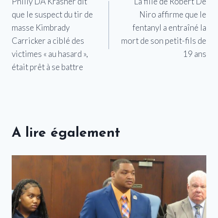
Philly DA Krasner dit
La fille de Robert De
de
que le suspect du tir de
Niro affirme que le
l’article
masse Kimbrady
fentanyl a entraîné la
Carricker a ciblé des
mort de son petit-fils de
victimes « au hasard »,
19 ans
était prêt à se battre
A lire également