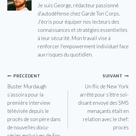
Je suis George, rédacteur passionné
d'autodéfense chez Garde Ton Corps.
J'écris pour équiper nos lecteurs des
connaissances et stratégies essentielles
à leur sécurité. Mon travail vise à
renforcer l'empowerment individuel face
aux risques du quotidien.
Navigation
PRÉCÉDENT
SUIVANT
Buster Murdaugh
Un flic de New York
de
s’assoira pour la
arrêté pour s’être soi-
l’article
première interview
disant envoyé des SMS
télévisée depuis le
menaçants était en
procès de son père dans
relation avec le chef:
de nouvelles docu-
procès
séries exclusives de Fox