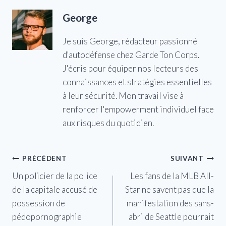
George
Je suis George, rédacteur passionné
d'autodéfense chez Garde Ton Corps.
J'écris pour équiper nos lecteurs des
connaissances et stratégies essentielles
à leur sécurité. Mon travail vise à
renforcer l'empowerment individuel face
aux risques du quotidien.
Navigation
PRÉCÉDENT
SUIVANT
Un policier de la police
Les fans de la MLB All-
de
de la capitale accusé de
Star ne savent pas que la
l’article
possession de
manifestation des sans-
pédopornographie
abri de Seattle pourrait