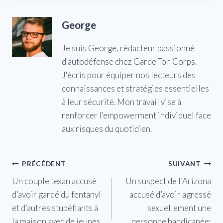
George
Je suis George, rédacteur passionné
d'autodéfense chez Garde Ton Corps.
J'écris pour équiper nos lecteurs des
connaissances et stratégies essentielles
à leur sécurité. Mon travail vise à
renforcer l'empowerment individuel face
aux risques du quotidien.
Navigation
PRÉCÉDENT
SUIVANT
Un couple texan accusé
Un suspect de l’Arizona
de
d’avoir gardé du fentanyl
accusé d’avoir agressé
l’article
et d’autres stupéfiants à
sexuellement une
la maison avec de jeunes
personne handicapée: