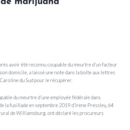
n de marijuana
près avoir été reconnu coupable du meurtre d’un facteur
 son domicile, a laissé une note dans la boîte aux lettres
 Caroline du Sud pour le récupérer.
upable du meurtre d’une employée fédérale dans
 de la fusillade en septembre 2019 d’Irene Pressley, 64
é rural de Williamsburg, ont déclaré les procureurs