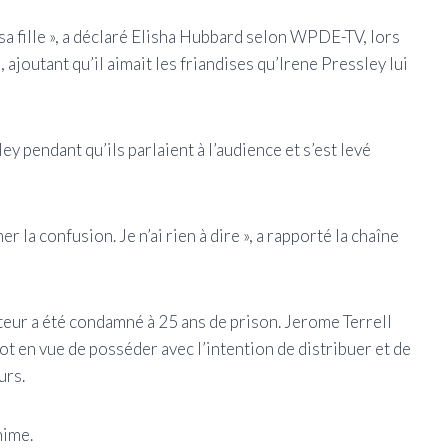
 sa fille », a déclaré Elisha Hubbard selon WPDE-TV, lors
 ajoutant qu’il aimait les friandises qu’Irene Pressley lui
y pendant qu’ils parlaient à l’audience et s’est levé
r la confusion. Je n’ai rien à dire », a rapporté la chaîne
teur a été condamné à 25 ans de prison. Jerome Terrell
ot en vue de posséder avec l’intention de distribuer et de
urs.
nime.