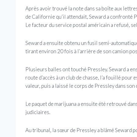
Après avoir trouvé la note dans sa boîte aux lettre
de Californie qu’il attendait, Seward a confronté 
Le facteur du service postal américain a refusé, s
Seward a ensuite obtenu un fusil semi-automatiqu
tirant environ 20 fois à l’arrière de son camion po
Plusieurs balles ont touché Pressley. Seward a ens
route d’accès à un club de chasse, l’a fouillé pour 
valeur, puis a laissé le corps de Pressley dans son
Le paquet de marijuana a ensuite été retrouvé dans 
judiciaires.
Au tribunal, la sœur de Pressley a blâmé Seward po