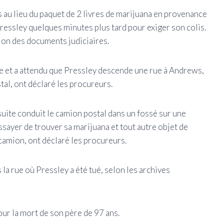
s au lieu du paquet de 2 livres de marijuana en provenance
Pressley quelques minutes plus tard pour exiger son colis.
elon des documents judiciaires.
e et a attendu que Pressley descende une rue à Andrews,
stal, ont déclaré les procureurs.
uite conduit le camion postal dans un fossé sur une
essayer de trouver sa marijuana et tout autre objet de
 camion, ont déclaré les procureurs.
la rue où Pressley a été tué, selon les archives
ur la mort de son père de 97 ans.