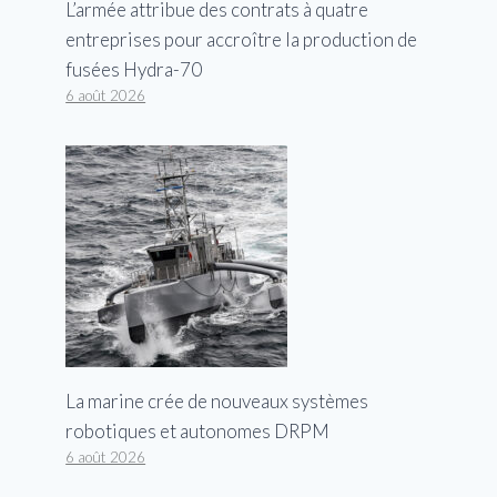
L’armée attribue des contrats à quatre
entreprises pour accroître la production de
fusées Hydra-70
6 août 2026
DANS un homme condamné à
240 ans de prison pour double
homicide et vol qualifié
Par
George
26 octobre 2023
La marine crée de nouveaux systèmes
robotiques et autonomes DRPM
6 août 2026