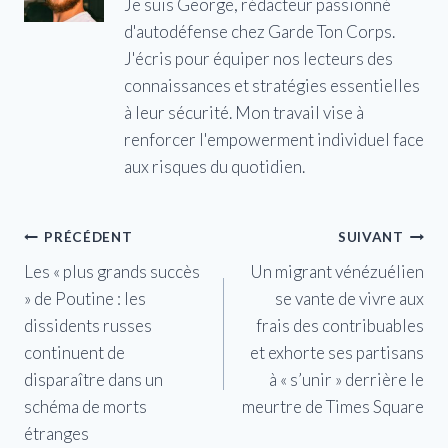
Je suis George, rédacteur passionné
d'autodéfense chez Garde Ton Corps.
J'écris pour équiper nos lecteurs des
connaissances et stratégies essentielles
à leur sécurité. Mon travail vise à
renforcer l'empowerment individuel face
aux risques du quotidien.
Navigation
PRÉCÉDENT
SUIVANT
Les « plus grands succès
Un migrant vénézuélien
de
» de Poutine : les
se vante de vivre aux
l’article
dissidents russes
frais des contribuables
continuent de
et exhorte ses partisans
disparaître dans un
à « s’unir » derrière le
schéma de morts
meurtre de Times Square
étranges