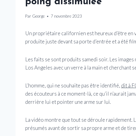
poing dissimulée
Par
George
7 novembre 2023
Un propriétaire californien est heureux d’être en v
produite juste devant sa porte d’entrée et a été fi
Les faits se sont produits samedi soir. Les images
Los Angeles avec un verre à la main et cherchant s
L’homme, qui ne souhaite pas être identifié,
dit à 
des écouteurs à ce moment-là, ce qu’il n’aurait jamai
derrière lui et pointer une arme sur lui.
La vidéo montre que tout se déroule rapidement. Le
présumés avant de sortir sa propre arme et de tirer