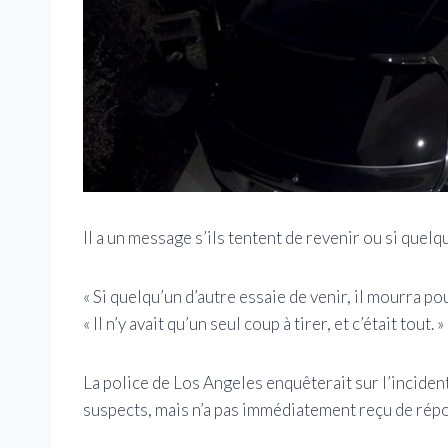
Il a un message s’ils tentent de revenir ou si quelqu
« Si quelqu’un d’autre essaie de venir, il mourra po
« Il n’y avait qu’un seul coup à tirer, et c’était tout. »
La police de Los Angeles enquêterait sur l’incide
suspects, mais n’a pas immédiatement reçu de rép