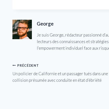
George
Je suis George, rédacteur passionné d'a
lecteurs des connaissances et stratégies 
l'empowerment individuel face aux risqu
Navigation
PRÉCÉDENT
Un policier de Californie et un passager tués dans une
de
collision présumée avec conduite en état d’ébriété
l’article