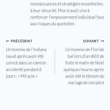
connaissances et stratégies essentielles
à leur sécurité. Mon travail vise à
renforcer l'empowerment individuel face
aux risques du quotidien.
Navigation
PRÉCÉDENT
SUIVANT
Un homme de l’Indiana
Un homme de Floride
de
sauvé après avoir été
tué lors d’un délit de
l’article
coincé dans un camion
fuite le matin de Noël
accidenté pendant 6
quelques heures après
jours : « Miracle »
avoir été le témoin du
mariage de son père