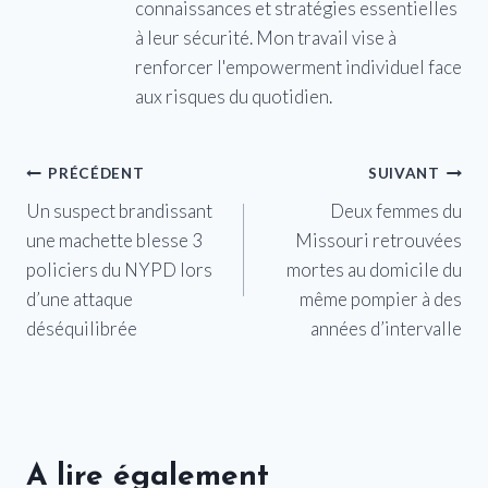
connaissances et stratégies essentielles
à leur sécurité. Mon travail vise à
renforcer l'empowerment individuel face
aux risques du quotidien.
Navigation
PRÉCÉDENT
SUIVANT
Un suspect brandissant
Deux femmes du
de
une machette blesse 3
Missouri retrouvées
l’article
policiers du NYPD lors
mortes au domicile du
d’une attaque
même pompier à des
déséquilibrée
années d’intervalle
A lire également