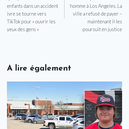
l’article
enfants dans un accident
homme à Los Angeles. La
ivre se tourne vers
ville a refusé de payer –
TikTok pour « ouvrir les
maintenant il les
yeux des gens »
poursuit en justice
A lire également