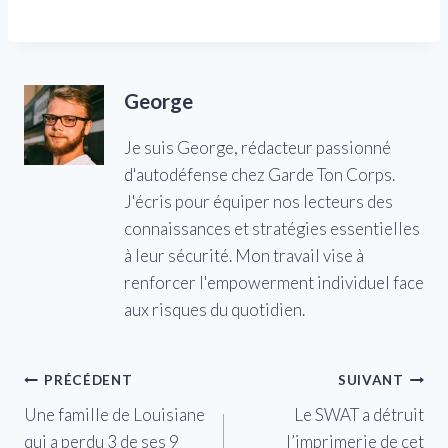
George
Je suis George, rédacteur passionné
d'autodéfense chez Garde Ton Corps.
J'écris pour équiper nos lecteurs des
connaissances et stratégies essentielles
à leur sécurité. Mon travail vise à
renforcer l'empowerment individuel face
aux risques du quotidien.
Navigation
PRÉCÉDENT
SUIVANT
Une famille de Louisiane
Le SWAT a détruit
de
qui a perdu 3 de ses 9
l’imprimerie de cet