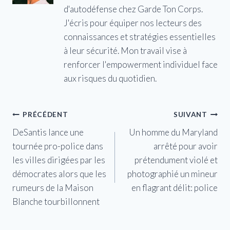
d'autodéfense chez Garde Ton Corps.
J'écris pour équiper nos lecteurs des
connaissances et stratégies essentielles
à leur sécurité. Mon travail vise à
renforcer l'empowerment individuel face
aux risques du quotidien.
Navigation
PRÉCÉDENT
SUIVANT
DeSantis lance une
Un homme du Maryland
de
tournée pro-police dans
arrêté pour avoir
l’article
les villes dirigées par les
prétendument violé et
démocrates alors que les
photographié un mineur
rumeurs de la Maison
en flagrant délit: police
Blanche tourbillonnent