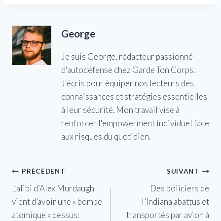
George
Je suis George, rédacteur passionné
d'autodéfense chez Garde Ton Corps.
J'écris pour équiper nos lecteurs des
connaissances et stratégies essentielles
à leur sécurité. Mon travail vise à
renforcer l'empowerment individuel face
aux risques du quotidien.
Navigation
PRÉCÉDENT
SUIVANT
L’alibi d’Alex Murdaugh
Des policiers de
de
vient d’avoir une « bombe
l’Indiana abattus et
l’article
atomique » dessus:
transportés par avion à