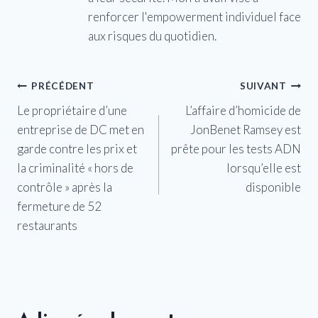
renforcer l'empowerment individuel face
aux risques du quotidien.
Navigation
PRÉCÉDENT
SUIVANT
Le propriétaire d’une
L’affaire d’homicide de
de
entreprise de DC met en
JonBenet Ramsey est
l’article
garde contre les prix et
prête pour les tests ADN
la criminalité « hors de
lorsqu’elle est
contrôle » après la
disponible
fermeture de 52
restaurants