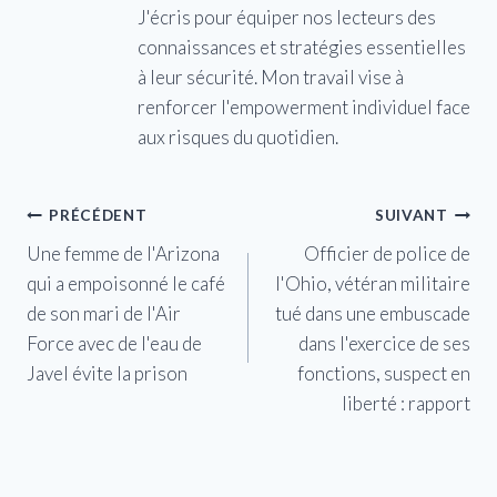
J'écris pour équiper nos lecteurs des
connaissances et stratégies essentielles
à leur sécurité. Mon travail vise à
renforcer l'empowerment individuel face
aux risques du quotidien.
Navigation
PRÉCÉDENT
SUIVANT
Une femme de l'Arizona
Officier de police de
de
qui a empoisonné le café
l'Ohio, vétéran militaire
l’article
de son mari de l'Air
tué dans une embuscade
Force avec de l'eau de
dans l'exercice de ses
Javel évite la prison
fonctions, suspect en
liberté : rapport