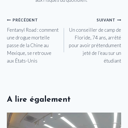
Navigation
PRÉCÉDENT
SUIVANT
Fentanyl Road : comment
Un conseiller de camp de
de
une drogue mortelle
Floride, 74 ans, arrêté
l’article
passe de la Chine au
pour avoir prétendument
Mexique, se retrouve
jeté de l’eau sur un
aux États-Unis
étudiant
A lire également