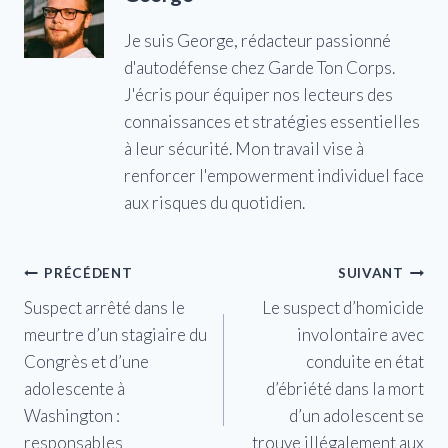
Je suis George, rédacteur passionné
d'autodéfense chez Garde Ton Corps.
J'écris pour équiper nos lecteurs des
connaissances et stratégies essentielles
à leur sécurité. Mon travail vise à
renforcer l'empowerment individuel face
aux risques du quotidien.
Navigation
PRÉCÉDENT
SUIVANT
Suspect arrêté dans le
Le suspect d’homicide
de
meurtre d’un stagiaire du
involontaire avec
l’article
Congrès et d’une
conduite en état
adolescente à
d’ébriété dans la mort
Washington :
d’un adolescent se
responsables
trouve illégalement aux