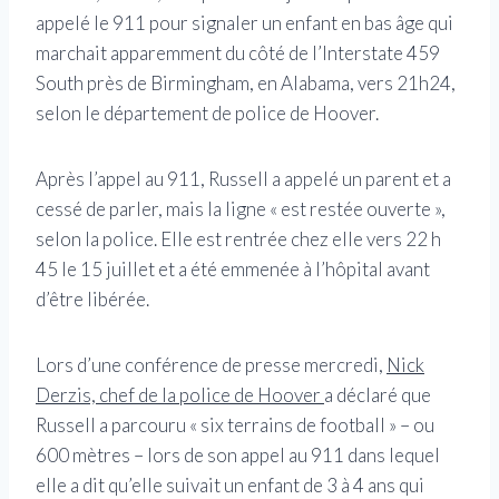
appelé le 911 pour signaler un enfant en bas âge qui
marchait apparemment du côté de l’Interstate 459
South près de Birmingham, en Alabama, vers 21h24,
selon le département de police de Hoover.
Après l’appel au 911, Russell a appelé un parent et a
cessé de parler, mais la ligne « est restée ouverte »,
selon la police. Elle est rentrée chez elle vers 22 h
45 le 15 juillet et a été emmenée à l’hôpital avant
d’être libérée.
Lors d’une conférence de presse mercredi,
Nick
Derzis, chef de la police de Hoover
a déclaré que
Russell a parcouru « six terrains de football » – ou
600 mètres – lors de son appel au 911 dans lequel
elle a dit qu’elle suivait un enfant de 3 à 4 ans qui