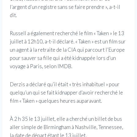
l’argent d’un registre sans se faire prendre », a-t-il
dit.
Russell a également recherché le film « Taken » le 13
juillet à 12h10, a-t-il déclaré. « Taken » est un film sur
un agent à la retraite de la CIA qui parcourt l’Europe
pour sauver sa fille qui a été kidnappée lors d’un
voyage à Paris, selon IMDB.
Derzis a déclaré qu’il était « très inhabituel » pour
quelqu’un qui se fait kidnapper d’avoir recherché le
film « Taken » quelques heures auparavant.
À 2 h 35 le 13 juillet, elle a cherché un billet de bus
aller simple de Birmingham à Nashville, Tennessee,
la date de départ étant le 13 juillet.