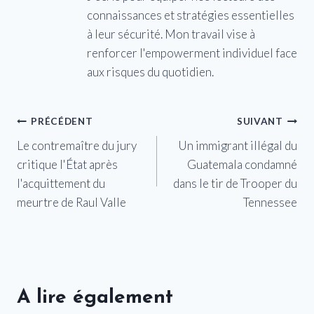
connaissances et stratégies essentielles
à leur sécurité. Mon travail vise à
renforcer l'empowerment individuel face
aux risques du quotidien.
Navigation
PRÉCÉDENT
SUIVANT
Le contremaître du jury
Un immigrant illégal du
de
critique l'État après
Guatemala condamné
l’article
l'acquittement du
dans le tir de Trooper du
meurtre de Raul Valle
Tennessee
A lire également