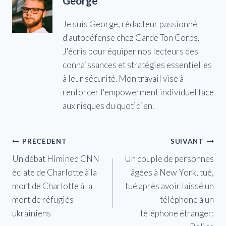
George
Je suis George, rédacteur passionné
d'autodéfense chez Garde Ton Corps.
J'écris pour équiper nos lecteurs des
connaissances et stratégies essentielles
à leur sécurité. Mon travail vise à
renforcer l'empowerment individuel face
aux risques du quotidien.
Navigation
PRÉCÉDENT
SUIVANT
Un débat Himined CNN
Un couple de personnes
de
éclate de Charlotte à la
âgées à New York, tué,
l’article
mort de Charlotte à la
tué après avoir laissé un
mort de réfugiés
téléphone à un
ukrainiens
téléphone étranger: