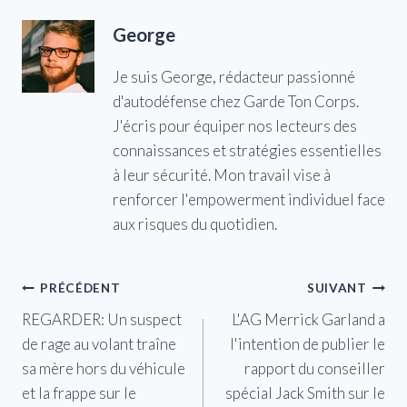
George
Je suis George, rédacteur passionné
d'autodéfense chez Garde Ton Corps.
J'écris pour équiper nos lecteurs des
connaissances et stratégies essentielles
à leur sécurité. Mon travail vise à
renforcer l'empowerment individuel face
aux risques du quotidien.
Navigation
PRÉCÉDENT
SUIVANT
REGARDER: Un suspect
L'AG Merrick Garland a
de
de rage au volant traîne
l'intention de publier le
l’article
sa mère hors du véhicule
rapport du conseiller
et la frappe sur le
spécial Jack Smith sur le