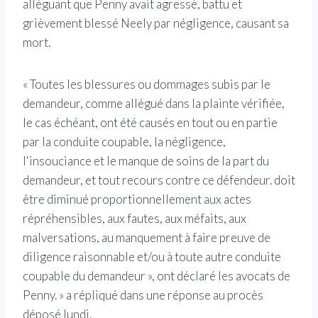
alléguant que Penny avait agressé, battu et
grièvement blessé Neely par négligence, causant sa
mort.
« Toutes les blessures ou dommages subis par le
demandeur, comme allégué dans la plainte vérifiée,
le cas échéant, ont été causés en tout ou en partie
par la conduite coupable, la négligence,
l'insouciance et le manque de soins de la part du
demandeur, et tout recours contre ce défendeur. doit
être diminué proportionnellement aux actes
répréhensibles, aux fautes, aux méfaits, aux
malversations, au manquement à faire preuve de
diligence raisonnable et/ou à toute autre conduite
coupable du demandeur », ont déclaré les avocats de
Penny. » a répliqué dans une réponse au procès
déposé lundi.