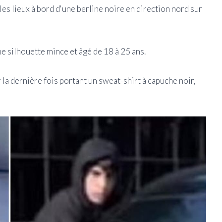
 les lieux à bord d'une berline noire en direction nord sur
ne silhouette mince et âgé de 18 à 25 ans.
 la dernière fois portant un sweat-shirt à capuche noir,