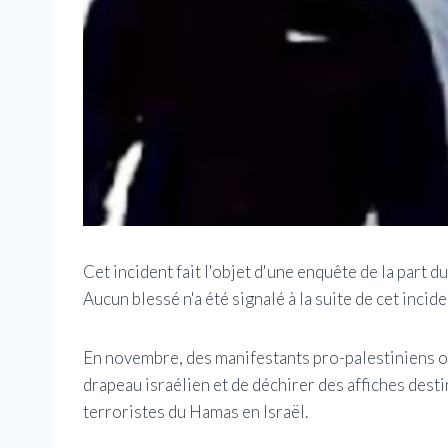
Cet incident fait l'objet d'une enquête de la part 
Aucun blessé n'a été signalé à la suite de cet incide
En novembre, des manifestants pro-palestiniens on
drapeau israélien et de déchirer des affiches dest
terroristes du Hamas en Israël.