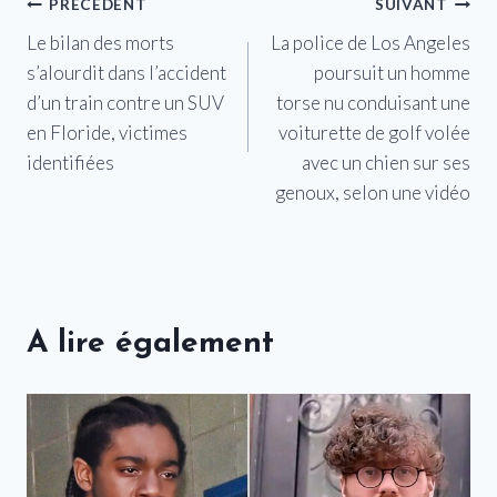
Navigation
PRÉCÉDENT
SUIVANT
Le bilan des morts
La police de Los Angeles
de
s’alourdit dans l’accident
poursuit un homme
l’article
d’un train contre un SUV
torse nu conduisant une
en Floride, victimes
voiturette de golf volée
identifiées
avec un chien sur ses
genoux, selon une vidéo
A lire également