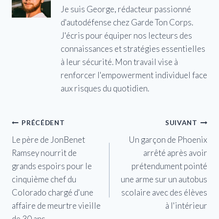
Je suis George, rédacteur passionné
d'autodéfense chez Garde Ton Corps.
J'écris pour équiper nos lecteurs des
connaissances et stratégies essentielles
à leur sécurité. Mon travail vise à
renforcer l'empowerment individuel face
aux risques du quotidien.
Navigation
PRÉCÉDENT
SUIVANT
Le père de JonBenet
Un garçon de Phoenix
de
Ramsey nourrit de
arrêté après avoir
l’article
grands espoirs pour le
prétendument pointé
cinquième chef du
une arme sur un autobus
Colorado chargé d'une
scolaire avec des élèves
affaire de meurtre vieille
à l'intérieur
de 30 ans