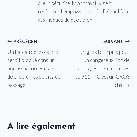
à leur sécurité. Mon travail vise à
renforcer l'empowerment individuel face
aux risques du quotidien.
Navigation
PRÉCÉDENT
SUIVANT
Un bateau de croisière
Un gros félin pris pour
de
serait bloqué dans un
un dangereux lion de
l’article
port espagnol en raison
montagne lors d'un appel
de problèmes de visa de
au 911 : « C'est un GROS
passager
chat ! »
A lire également