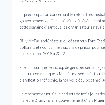
Par
George
9 mars 2025
La préoccupation concernant le retour très médiati
gouvernement de l'île mexicaine où l'événement mu
cette semaine disant que les organisateurs n'avai
Billy McFarland
Créateur du désastreux Fyre Festi
dollars, a été condamné à six ans de prison pour ses
quatre ans de 2018 à 2022.
« Je suis sûr que beaucoup de gens pensent que je
dans un communiqué. « Mais je me sentirais fou de
planification réfléchie, la nouvelle équipe et moi 
L'événement de musique et d'arts de trois jours dev
mai et le 2 juin, mais le gouvernement d'Isla Mujer