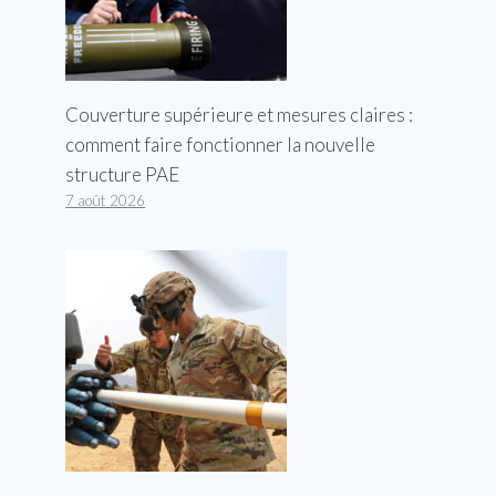
Couverture supérieure et mesures claires :
comment faire fonctionner la nouvelle
structure PAE
7 août 2026
Jack Teixeira: l’armée de l’air
suspend deux commandants de
l’unité de fuite de documents
classifiés accusés
Par
George
27 avril 2023