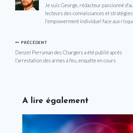
Je suis George, rédacteur passionné d'a
lecteurs des connaissances et stratégies 
l'empowerment individuel face aux risqu
Navigation
PRÉCÉDENT
Denzel Perryman des Chargers a été publié après
de
l'arrestation des armes à feu, enquête en cours
l’article
A lire également