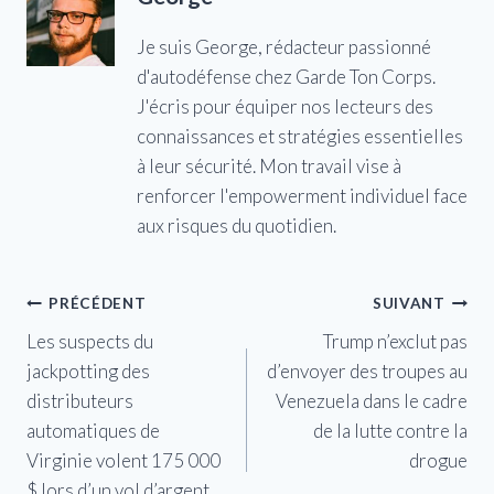
Je suis George, rédacteur passionné
d'autodéfense chez Garde Ton Corps.
J'écris pour équiper nos lecteurs des
connaissances et stratégies essentielles
à leur sécurité. Mon travail vise à
renforcer l'empowerment individuel face
aux risques du quotidien.
Navigation
PRÉCÉDENT
SUIVANT
Les suspects du
Trump n’exclut pas
de
jackpotting des
d’envoyer des troupes au
l’article
distributeurs
Venezuela dans le cadre
automatiques de
de la lutte contre la
Virginie volent 175 000
drogue
$ lors d’un vol d’argent