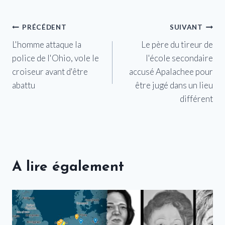
Navigation
PRÉCÉDENT
SUIVANT
L'homme attaque la
Le père du tireur de
de
police de l'Ohio, vole le
l'école secondaire
l’article
croiseur avant d'être
accusé Apalachee pour
abattu
être jugé dans un lieu
différent
A lire également