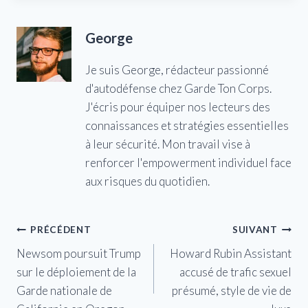
George
Je suis George, rédacteur passionné
d'autodéfense chez Garde Ton Corps.
J'écris pour équiper nos lecteurs des
connaissances et stratégies essentielles
à leur sécurité. Mon travail vise à
renforcer l'empowerment individuel face
aux risques du quotidien.
Navigation
PRÉCÉDENT
SUIVANT
Newsom poursuit Trump
Howard Rubin Assistant
de
sur le déploiement de la
accusé de trafic sexuel
l’article
Garde nationale de
présumé, style de vie de