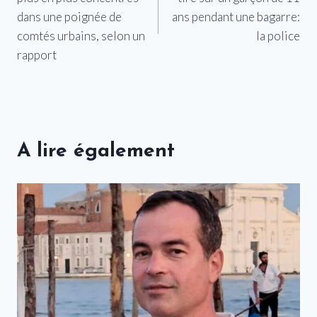
l’article
dans une poignée de
ans pendant une bagarre:
comtés urbains, selon un
la police
rapport
A lire également