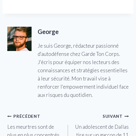
George
Je suis George, rédacteur passionné
d'autodéfense chez Garde Ton Corps.
J'écris pour équiper nos lecteurs des
connaissances et stratégies essentielles
à leur sécurité. Mon travail vise à
renforcer l'empowerment individuel face
aux risques du quotidien.
Navigation
PRÉCÉDENT
SUIVANT
Les meurtres sont de
Un adolescent de Dallas
de
plus en plus concentrés
tire sur un garçon de 11