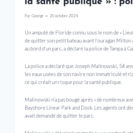
la santé publique » : pol
Par
George
20 octobre 2024
Un amputé de Floride connu sous le nom de « Lieute
de quitter son petit bateau avant l'ouragan Milton 
au bord d'un parc, a déclaré la police de Tampa à 
La police a déclaré que Joseph Malinowski, 54 ans,
les eaux usées de son navire non immatriculé et n'
ce qui créait un risque pour la santé publique.
Malinowski n'a pas bougé après « de nombreux aver
Bayshore Linear Park and Dock. Les agents ont déc
avait demandé de quitter le parc.