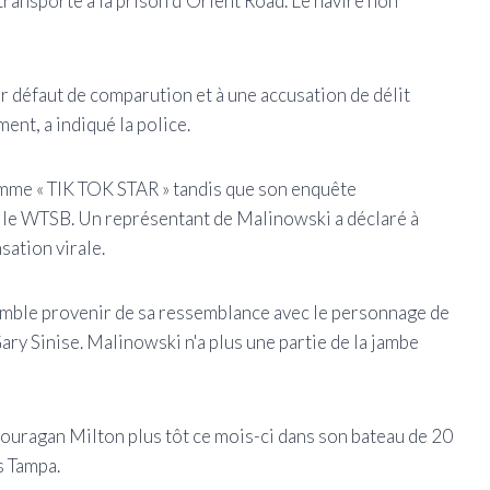
transporté à la prison d'Orient Road. Le navire non
ur défaut de comparution et à une accusation de délit
ment, a indiqué la police.
mme « TIK TOK STAR » tandis que son enquête
 le WTSB. Un représentant de Malinowski a déclaré à
sation virale.
emble provenir de sa ressemblance avec le personnage de
ry Sinise. Malinowski n'a plus une partie de la jambe
 l'ouragan Milton plus tôt ce mois-ci dans son bateau de 20
s Tampa.