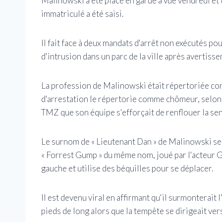
Malinowski a été placé en garde à vue vendredi et 
immatriculé a été saisi.
Il fait face à deux mandats d'arrêt non exécutés po
d'intrusion dans un parc de la ville après avertisse
La profession de Malinowski était répertoriée co
d'arrestation le répertorie comme chômeur, selon
TMZ que son équipe s'efforçait de renflouer la sen
Le surnom de « Lieutenant Dan » de Malinowski s
« Forrest Gump » du même nom, joué par l'acteur Ga
gauche et utilise des béquilles pour se déplacer.
Il est devenu viral en affirmant qu'il surmonterait
pieds de long alors que la tempête se dirigeait ver