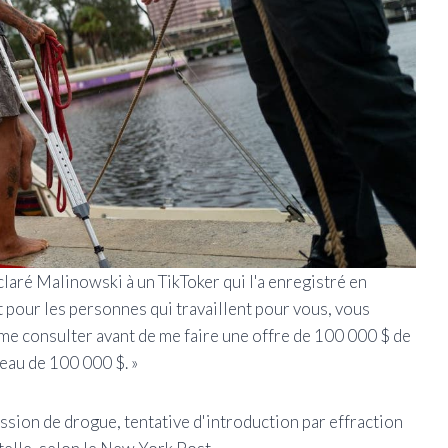
déclaré Malinowski à un TikToker qui l'a enregistré en
t pour les personnes qui travaillent pour vous, vous
 me consulter avant de me faire une offre de 100 000 $ de
eau de 100 000 $. »
ssion de drogue, tentative d'introduction par effraction