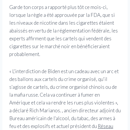
Garde ton corps a rapporté plus tôt ce mois-ci,
lorsque la règle a été approuvée par la FDA, que si
les niveaux de nicotine dans les cigarettes étaient
abaissés en vertu de la réglementation fédérale, les
experts affirment que les cartels qui vendent des
cigarettes sur le marché noir en bénéficieraient
probablement.
« L'interdiction de Biden est un cadeau avec un arc et
des ballons aux cartels du crime organisé, qu'il
s'agisse de cartels, du crime organisé chinois ou de
la mafia russe. Cela va continuer à fumer en
Amérique et cela va rendre les rues plus violentes »,
a déclaré Rich Marianos. , ancien directeur adjoint du
Bureau américain de l'alcool, du tabac, des armes à
feu et des explosifs et actuel président du
Réseau