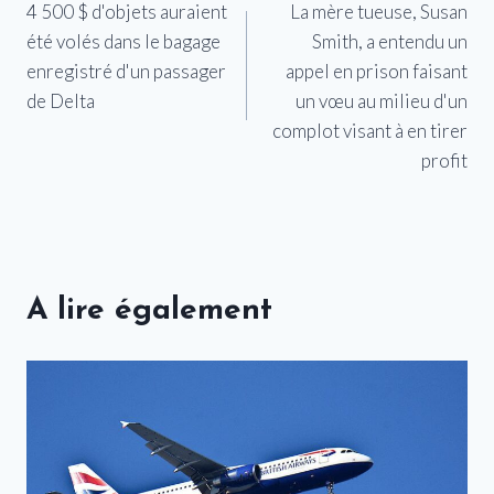
4 500 $ d'objets auraient
La mère tueuse, Susan
de
été volés dans le bagage
Smith, a entendu un
l’article
enregistré d'un passager
appel en prison faisant
de Delta
un vœu au milieu d'un
complot visant à en tirer
profit
A lire également