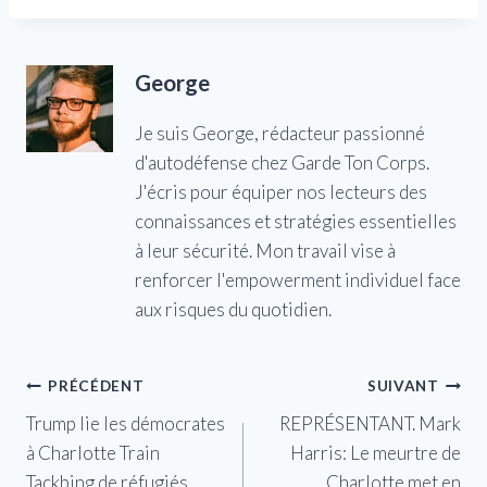
George
Je suis George, rédacteur passionné
d'autodéfense chez Garde Ton Corps.
J'écris pour équiper nos lecteurs des
connaissances et stratégies essentielles
à leur sécurité. Mon travail vise à
renforcer l'empowerment individuel face
aux risques du quotidien.
Navigation
PRÉCÉDENT
SUIVANT
Trump lie les démocrates
REPRÉSENTANT. Mark
de
à Charlotte Train
Harris: Le meurtre de
l’article
Tackbing de réfugiés
Charlotte met en