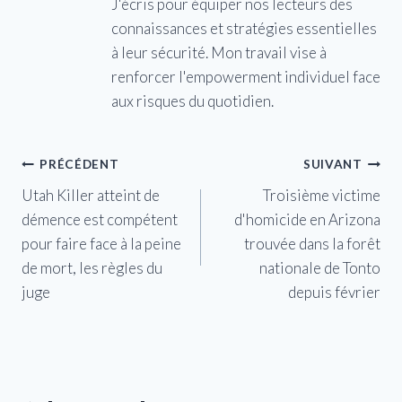
J'écris pour équiper nos lecteurs des
connaissances et stratégies essentielles
à leur sécurité. Mon travail vise à
renforcer l'empowerment individuel face
aux risques du quotidien.
Navigation
PRÉCÉDENT
SUIVANT
Utah Killer atteint de
Troisième victime
de
démence est compétent
d'homicide en Arizona
l’article
pour faire face à la peine
trouvée dans la forêt
de mort, les règles du
nationale de Tonto
juge
depuis février