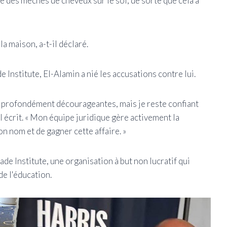
vé des mèches de cheveux sur le sol, de sorte que cela a
la maison, a-t-il déclaré.
Institute, El-Alamin a nié les accusations contre lui.
et profondément décourageantes, mais je reste confiant
-il écrit. « Mon équipe juridique gère activement la
on nom et de gagner cette affaire. »
ade Institute, une organisation à but non lucratif qui
 de l'éducation.