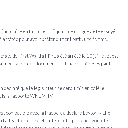
judiciaire en tant que trafiquant de drogue a été essuyé à
été arrêtée pour avoir prétendument battu une femme.
te de First Ward à Flint, a été arrêté le 10 juillet et est
sumée, selon des documents judiciaires déposés par la
déclaré que le législateur se serait mis en colère
iels, a rapporté WNEM-TV.
st compatible avec la frappe », a déclaré Leyton. « Elle
l'allégation d'être étouffé, et elle prétend avoir été