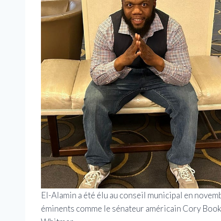
El-Alamin a été élu au conseil municipal en novem
éminents comme le sénateur américain Cory Booke