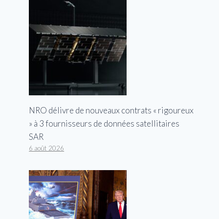
NRO délivre de nouveaux contrats « rigoureux
» à 3 fournisseurs de données satellitaires
SAR
6 août 2026