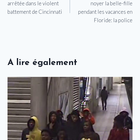
arrêtée dans le violent
noyer la belle-fille
l’article
battement de Cincinnati
pendant les vacances en
Floride: la police
A lire également