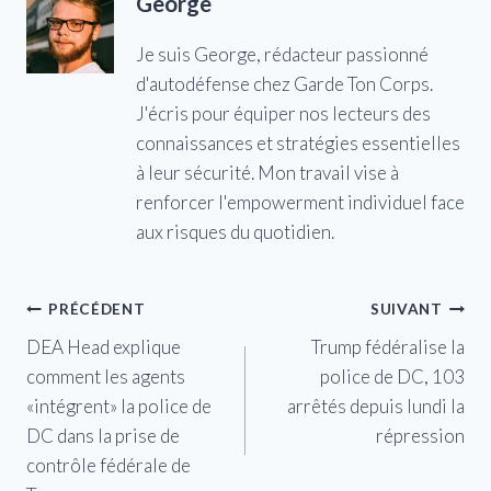
George
Je suis George, rédacteur passionné
d'autodéfense chez Garde Ton Corps.
J'écris pour équiper nos lecteurs des
connaissances et stratégies essentielles
à leur sécurité. Mon travail vise à
renforcer l'empowerment individuel face
aux risques du quotidien.
Navigation
PRÉCÉDENT
SUIVANT
DEA Head explique
Trump fédéralise la
de
comment les agents
police de DC, 103
l’article
«intégrent» la police de
arrêtés depuis lundi la
DC dans la prise de
répression
contrôle fédérale de