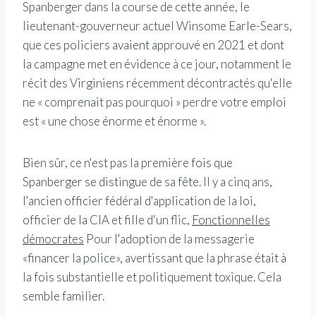
Spanberger dans la course de cette année, le
lieutenant-gouverneur actuel Winsome Earle-Sears,
que ces policiers avaient approuvé en 2021 et dont
la campagne met en évidence à ce jour, notamment le
récit des Virginiens récemment décontractés qu'elle
ne « comprenait pas pourquoi » perdre votre emploi
est « une chose énorme et énorme ».
Bien sûr, ce n'est pas la première fois que
Spanberger se distingue de sa fête. Il y a cinq ans,
l'ancien officier fédéral d'application de la loi,
officier de la CIA et fille d'un flic,
Fonctionnelles
démocrates
Pour l'adoption de la messagerie
«financer la police», avertissant que la phrase était à
la fois substantielle et politiquement toxique. Cela
semble familier.