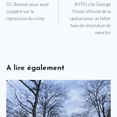
de
DC Bowser pour avoir
NYPD cite George
l’article
coopéré sur la
Floyd, réforme de la
répression du crime
caution pour un faible
taux de résolution de
meurtre
A lire également