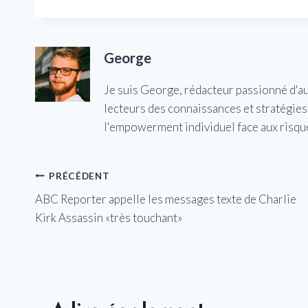
George
Je suis George, rédacteur passionné d'a
lecteurs des connaissances et stratégies 
l'empowerment individuel face aux risqu
Navigation
PRÉCÉDENT
ABC Reporter appelle les messages texte de Charlie
de
Kirk Assassin «très touchant»
l’article