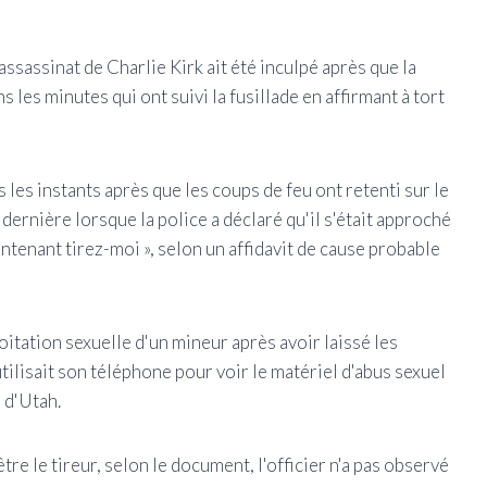
ssassinat de Charlie Kirk ait été inculpé après que la
ns les minutes qui ont suivi la fusillade en affirmant à tort
 les instants après que les coups de feu ont retenti sur le
dernière lorsque la police a déclaré qu'il s'était approché
maintenant tirez-moi », selon un affidavit de cause probable
oitation sexuelle d'un mineur après avoir laissé les
 utilisait son téléphone pour voir le matériel d'abus sexuel
 d'Utah.
tre le tireur, selon le document, l'officier n'a pas observé