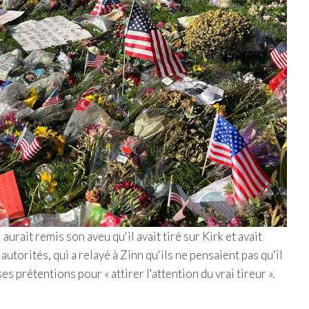
 aurait remis son aveu qu'il avait tiré sur Kirk et avait
utorités, qui a relayé à Zinn qu'ils ne pensaient pas qu'il
sses prétentions pour « attirer l'attention du vrai tireur ».