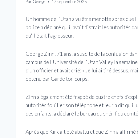
Par
George
17 septembre 2025
Un homme de l'Utah a vu être menotté après que l'a
police a déclaré qu'il avait distrait les autorités da
qu'il était l'agresseur.
George Zinn, 71 ans, a suscité de la confusion dans
campus de l'Université de l'Utah Valley la semaine 
d'un officier et avait crié: « Je lui ai tiré dessus, 
obtenu par Garde ton corps.
Zinn a également été frappé de quatre chefs d'expl
autorités fouiller son téléphone et leur a dit qu'il
des enfants, a déclaré le bureau du shérif du comté
Après que Kirk ait été abattu et que Zinn a affirmé ê