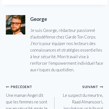
George
Je suis George, rédacteur passionné
d'autodéfense chez Garde Ton Corps.
J'écris pour équiper nos lecteurs des
connaissances et stratégies essentielles
à leur sécurité. Mon travail vise à
renforcer l'empowerment individuel face
aux risques du quotidien.
Navigation
PRÉCÉDENT
SUIVANT
Une maman Angel dit
Le suspect du meurtre,
de
que les femmes ne sont
Raad Almansoori,
l’article
pas en sécurité après le
inculpé par un tribunal