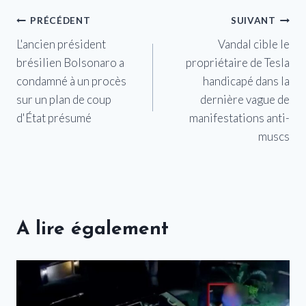
Navigation
PRÉCÉDENT
SUIVANT
L'ancien président
Vandal cible le
de
brésilien Bolsonaro a
propriétaire de Tesla
l’article
condamné à un procès
handicapé dans la
sur un plan de coup
dernière vague de
d'État présumé
manifestations anti-
muscs
A lire également