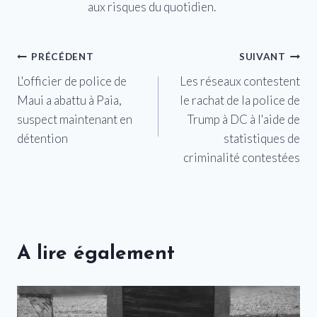
aux risques du quotidien.
Navigation
PRÉCÉDENT
SUIVANT
L'officier de police de
Les réseaux contestent
de
Maui a abattu à Paia,
le rachat de la police de
l’article
suspect maintenant en
Trump à DC à l'aide de
détention
statistiques de
criminalité contestées
A lire également