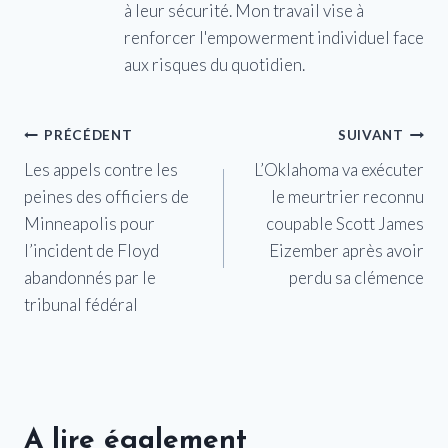
à leur sécurité. Mon travail vise à
renforcer l'empowerment individuel face
aux risques du quotidien.
Navigation
PRÉCÉDENT
SUIVANT
Les appels contre les
L’Oklahoma va exécuter
de
peines des officiers de
le meurtrier reconnu
l’article
Minneapolis pour
coupable Scott James
l’incident de Floyd
Eizember après avoir
abandonnés par le
perdu sa clémence
tribunal fédéral
A lire également