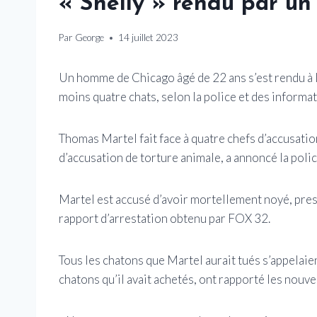
« Shelly » rendu par un
Par
George
14 juillet 2023
Un homme de Chicago âgé de 22 ans s’est rendu à l
moins quatre chats, selon la police et des informat
Thomas Martel fait face à quatre chefs d’accusatio
d’accusation de torture animale, a annoncé la poli
Martel est accusé d’avoir mortellement noyé, pressé
rapport d’arrestation obtenu par FOX 32.
Tous les chatons que Martel aurait tués s’appelaie
chatons qu’il avait achetés, ont rapporté les nouve