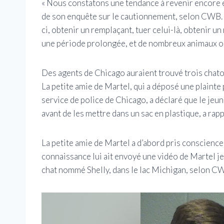
« Nous constatons une tendance à revenir encore e
de son enquête sur le cautionnement, selon CWB. « 
ci, obtenir un remplaçant, tuer celui-là, obtenir 
une période prolongée, et de nombreux animaux ont
Des agents de Chicago auraient trouvé trois chato
La petite amie de Martel, qui a déposé une plainte
service de police de Chicago, a déclaré que le je
avant de les mettre dans un sac en plastique, a ra
La petite amie de Martel a d’abord pris conscience
connaissance lui ait envoyé une vidéo de Martel je
chat nommé Shelly, dans le lac Michigan, selon C