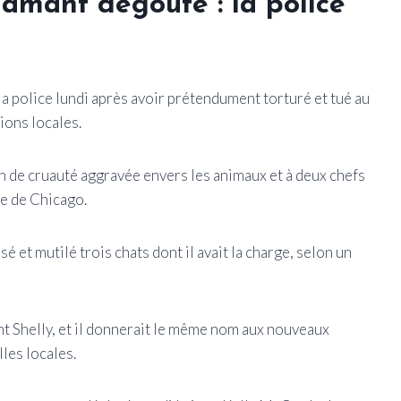
 amant dégoûté : la police
a police lundi après avoir prétendument torturé et tué au
ions locales.
n de cruauté aggravée envers les animaux et à deux chefs
ce de Chicago.
 et mutilé trois chats dont il avait la charge, selon un
nt Shelly, et il donnerait le même nom aux nouveaux
lles locales.